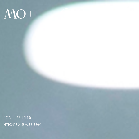
986 903 703

PONTEVEDRA
NºRS: C-36-001094