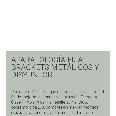
APARATOLOGÍA FIJA:
BRACKETS METÁLICOS Y
DISYUNTOR.
Paciente de 12 años que acude a la consulta con el
fin de mejorar su sonrisa y la oclusión. Presenta
Clase II molar y canina, resalte aumentado,
sobremordida 2/3, compresión maxilar, mordida
cruzada posterior derecha, línea media inferior