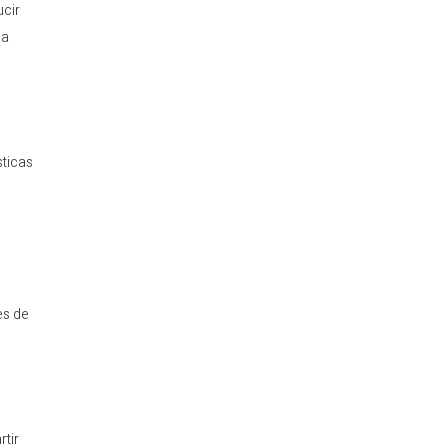
ucir
la
sticas
es de
tir