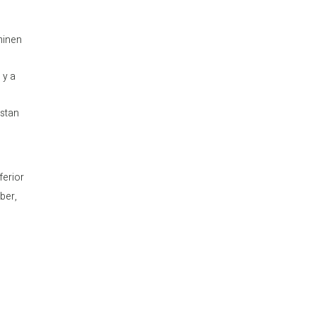
minen
 y a
istan
ferior
ber,