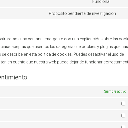
to
Funcional
google
Consen
service
fonts
to
Propósito pendiente de investigación
google
Con
service
maps
to
litespe
serv
mostraremos una ventana emergente con una explicación sobre las cook
vari
cias», aceptas que usemos las categorías de cookies y plugins que ha
se describe en esta política de cookies. Puedes desactivar el uso de
r, ten en cuenta que nuestra web puede dejar de funcionar correctament
entimiento
Siempre activo
P
E