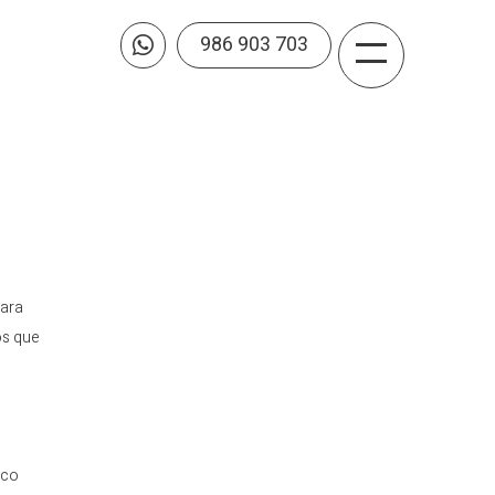
986 903 703

para
os que
sco