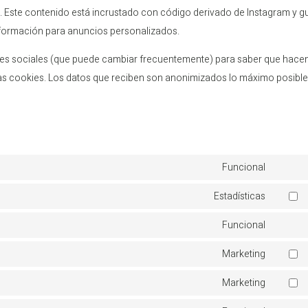
am. Este contenido está incrustado con código derivado de Instagram y 
información para anuncios personalizados.
 redes sociales (que puede cambiar frecuentemente) para saber que hace
s cookies. Los datos que reciben son anonimizados lo máximo posible
Funcional
Consen
to
Estadísticas
Consen
service
to
Funcional
wordpr
Consen
service
to
Marketing
google
Consen
service
analyti
to
Marketing
compli
Consen
service