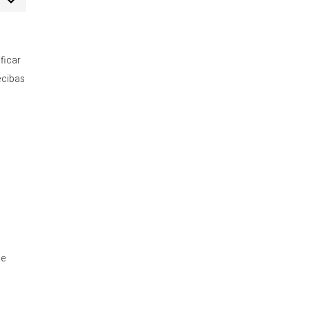
arketing
ficar
ecibas
se