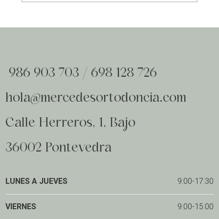
986 903 703
/
698 128 726
hola@mercedesortodoncia.com
Calle Herreros, 1, Bajo
36002 Pontevedra
LUNES A JUEVES
9:00-17:30
VIERNES
9:00-15:00