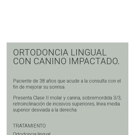
ORTODONCIA LINGUAL
CON CANINO IMPACTADO.
Paciente de 38 años que acude a la consulta con el
fin de mejorar su sonrisa.
Presenta Clase II molar y canina, sobremordida 3/3,
retroinclinación de incisivos superiores, línea media
superior desviada a la derecha.
TRATAMIENTO
Ortodoncia lingual.