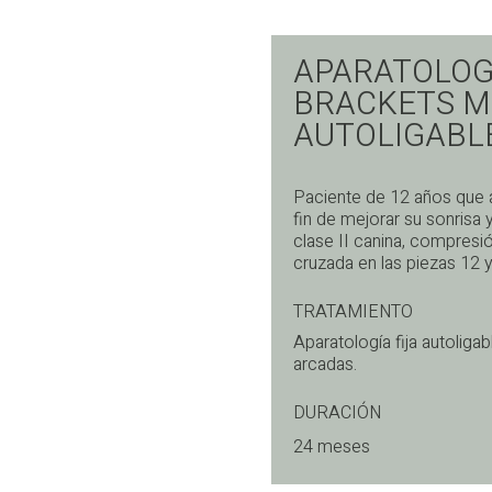
APARATOLOGÍ
BRACKETS M
AUTOLIGABL
Paciente de 12 años que a
fin de mejorar su sonrisa 
clase II canina, compresi
cruzada en las piezas 12 y
TRATAMIENTO
Aparatología fija autoligabl
arcadas.
DURACIÓN
24 meses