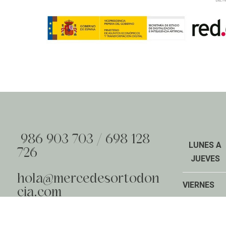
986 903 703
/
698 128
LUNES A
726
JUEVES
hola@mercedesortodon
VIERNES
cia.com
Calle Herreros, 1, Bajo