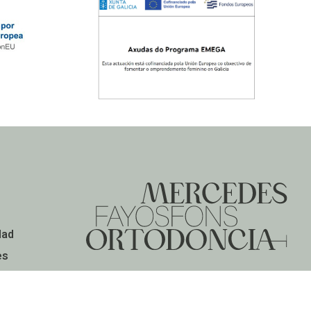
dad
es