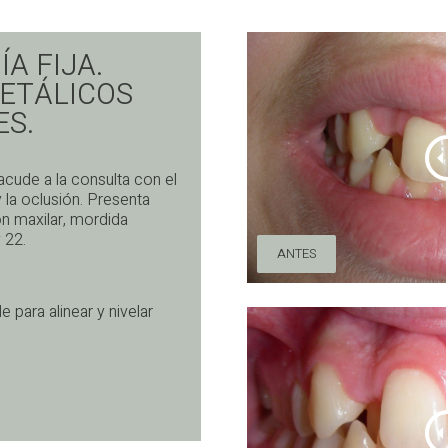
A FIJA.
ETÁLICOS
ES.
cude a la consulta con el
y la oclusión. Presenta
ón maxilar, mordida
 22.
ANTES
e para alinear y nivelar