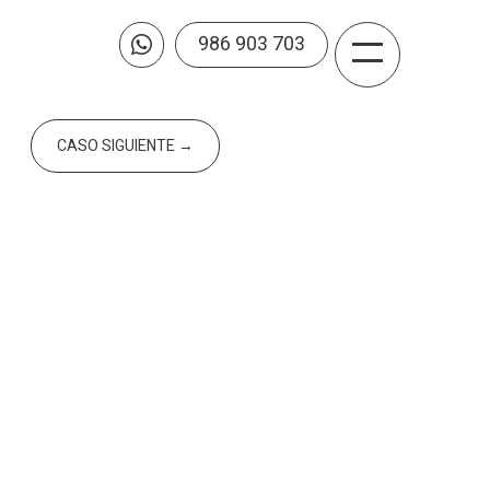
986 903 703

CASO SIGUIENTE
→