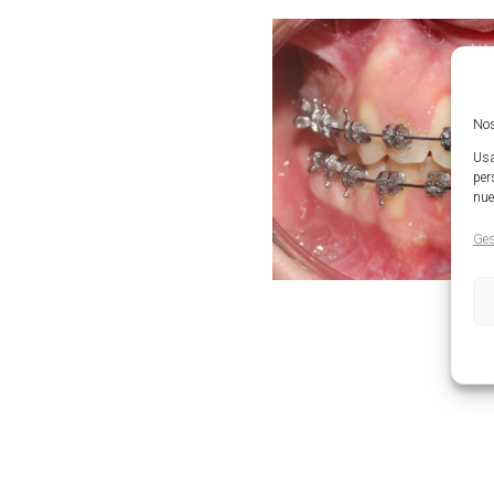
Nos
Usa
per
nue
Ges