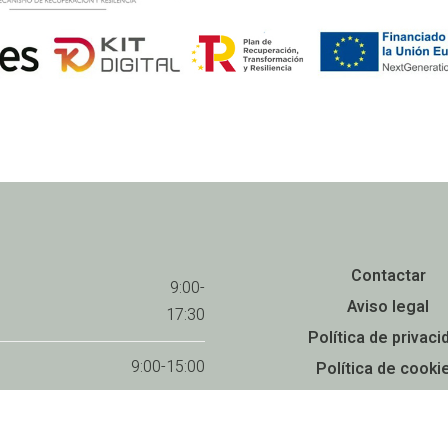
Contactar
9:00-
Aviso legal
17:30
Política de privaci
9:00-15:00
Política de cooki
Accesibilidad