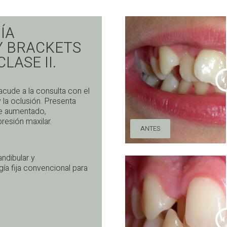
ÍA
Y BRACKETS
LASE II.
cude a la consulta con el
y la oclusión. Presenta
lte aumentado,
esión maxilar.
ANTES
ndibular y
ía fija convencional para