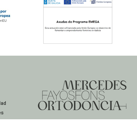
dad
es