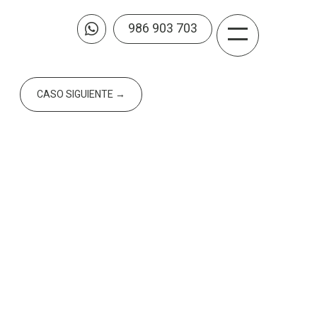
986 903 703

CASO SIGUIENTE
→