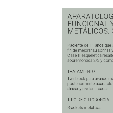
APARATOLOG
FUNCIONAL 
METÁLICOS. C
Paciente de 11 años que a
fin de mejorar su sonrisa 
Clase II esquelética,resa
sobremordida 2/3 y compr
TRATAMIENTO
Twinblock para avance ma
posteriormente aparatolog
alinear y nivelar arcadas.
TIPO DE ORTODONCIA
Brackets metálicos.