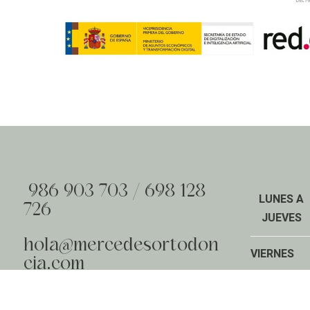
986 903 703
/
698 128
LUNES A
726
JUEVES
hola@mercedesortodon
VIERNES
cia.com
Calle Herreros, 1, Bajo