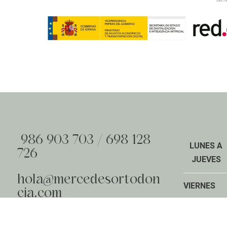
986 903 703
/
698 128
LUNES A
726
JUEVES
hola@mercedesortodon
VIERNES
cia.com
Calle Herreros, 1, Bajo