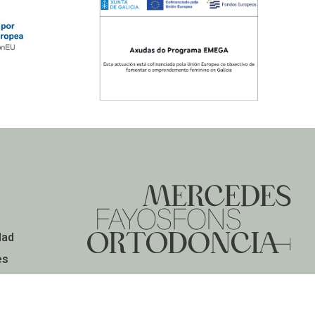
dad
es