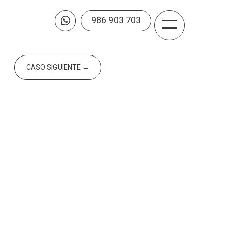
986 903 703

CASO SIGUIENTE
→