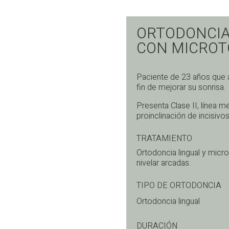
ORTODONCIA
CON MICROT
Paciente de 23 años que a
fin de mejorar su sonrisa.
Presenta Clase II, línea m
proinclinación de incisivo
TRATAMIENTO
Ortodoncia lingual y microt
nivelar arcadas.
TIPO DE ORTODONCIA
Ortodoncia lingual
DURACIÓN