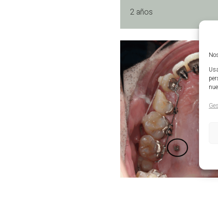
2 años
Nos
Usa
per
nue
Ges