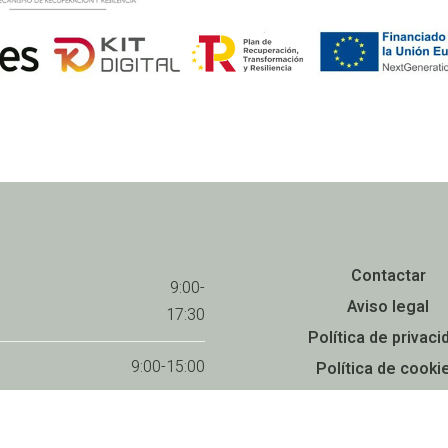
Contactar
9:00-
Aviso legal
17:30
Política de privaci
9:00-15:00
Política de cooki
Accesibilidad