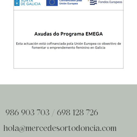
986 903 703
/
698 128 726
hola@mercedesortodoncia.com