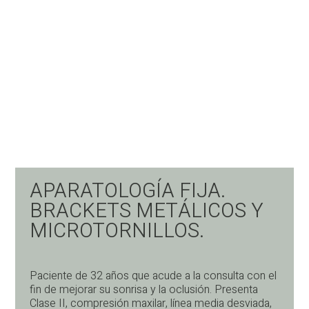
APARATOLOGÍA FIJA.
BRACKETS METÁLICOS Y
MICROTORNILLOS.
Paciente de 32 años que acude a la consulta con el
fin de mejorar su sonrisa y la oclusión. Presenta
Clase II, compresión maxilar, línea media desviada,