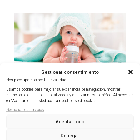
Gestionar consentimiento
CARIES DEL BIBERON
Nos preocupamos por tu privacidad
por
admin
|
31/03/25
|
Ortodoncia
Usamos cookies para mejorar su experiencia de navegación, mostrar
anuncios o contenido personalizados y analizar nuestro tráfico. Al hacer clic
¿Sabes que es la llamada caries del biberón? La
en "Aceptar todo", usted acepta nuestro uso de cookies.
caries temprana de la infancia, también conocida
Gestionar los servicios
con la caries del biberón, es una enfermedad
Aceptar todo
infecciosa prevenible que es causada por
diferentes tipos de bacterias que viven en la boca.
Denegar