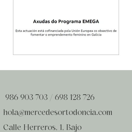
986 903 703
/
698 128 726
hola@mercedesortodoncia.com
Calle Herreros, 1, Bajo