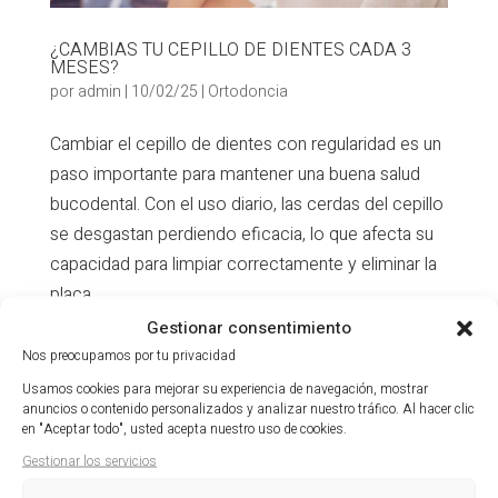
¿CAMBIAS TU CEPILLO DE DIENTES CADA 3
MESES?
por
admin
|
10/02/25
|
Ortodoncia
Cambiar el cepillo de dientes con regularidad es un
paso importante para mantener una buena salud
bucodental. Con el uso diario, las cerdas del cepillo
se desgastan perdiendo eficacia, lo que afecta su
capacidad para limpiar correctamente y eliminar la
placa...
Gestionar consentimiento
Nos preocupamos por tu privacidad
Usamos cookies para mejorar su experiencia de navegación, mostrar
anuncios o contenido personalizados y analizar nuestro tráfico. Al hacer clic
en "Aceptar todo", usted acepta nuestro uso de cookies.
Entradas recientes
Gestionar los servicios
¿Terminaste tu ortodoncia y no usas retenedores?