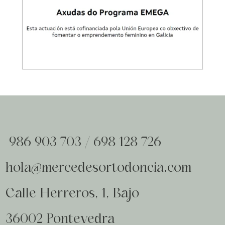
986 903 703
/
698 128 726
hola@mercedesortodoncia.com
Calle Herreros, 1, Bajo
36002 Pontevedra