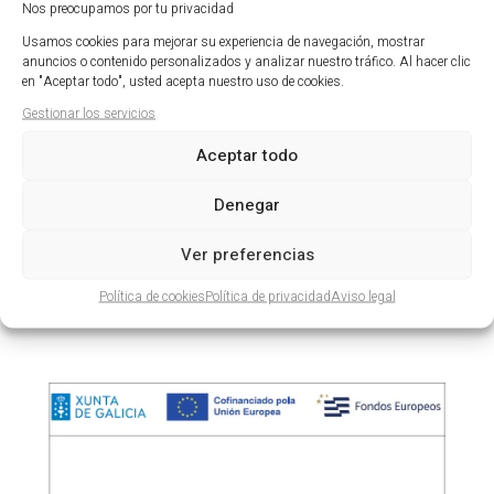
Nos preocupamos por tu privacidad
CARIES DEL BIBERON
Usamos cookies para mejorar su experiencia de navegación, mostrar
anuncios o contenido personalizados y analizar nuestro tráfico. Al hacer clic
[related_post post_ids="1752,1743"]
en "Aceptar todo", usted acepta nuestro uso de cookies.
Gestionar los servicios
Comentarios recientes
Aceptar todo
Denegar
Ver preferencias
Política de cookies
Política de privacidad
Aviso legal