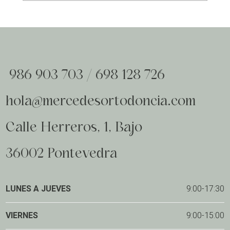
986 903 703
/
698 128 726
hola@mercedesortodoncia.com
Calle Herreros, 1, Bajo
36002 Pontevedra
LUNES A JUEVES
9:00-17:30
VIERNES
9:00-15:00