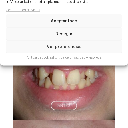
en "Aceptar todo", usted acepta nuestro uso de cookies.
Cirugía ortognática y ortodoncia.
Gestionar los servicios
por
cactus
|
07/05/25
Aceptar todo
Cirugía ortognática y ortodoncia. ← Caso anterior
Caso siguiente...
Denegar
Ver preferencias
Política de cookies
Política de privacidad
Aviso legal