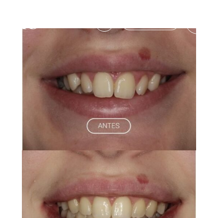
986 903 703
