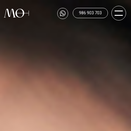
986 903 703
